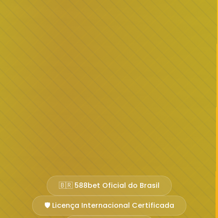
🇧🇷 588bet Oficial do Brasil
🛡️ Licença Internacional Certificada