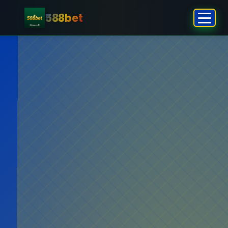
588bet