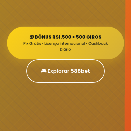
🎁 BÔNUS R$1.500 + 500 GIROS
Pix Grátis • Licença Internacional • Cashback
Diário
🎮 Explorar 588bet