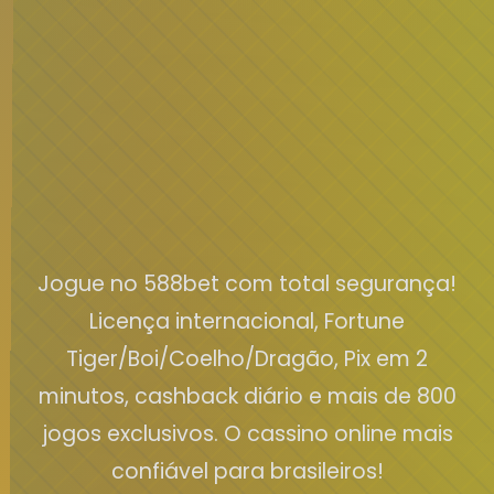
Jogue no 588bet com total segurança!
Licença internacional, Fortune
Tiger/Boi/Coelho/Dragão, Pix em 2
minutos, cashback diário e mais de 800
jogos exclusivos. O cassino online mais
confiável para brasileiros!