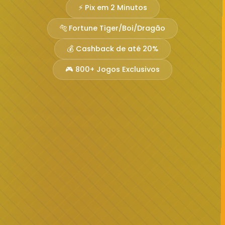
⚡ Pix em 2 Minutos
🐅 Fortune Tiger/Boi/Dragão
💰 Cashback de até 20%
🎮 800+ Jogos Exclusivos