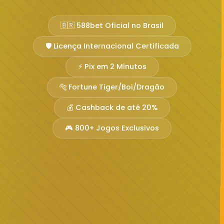
🇧🇷 588bet Oficial no Brasil
🛡️ Licença Internacional Certificada
⚡ Pix em 2 Minutos
🐅 Fortune Tiger/Boi/Dragão
💰 Cashback de até 20%
🎮 800+ Jogos Exclusivos