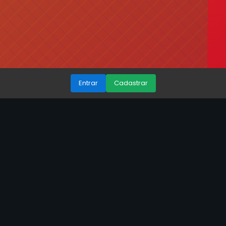
Entrar
Cadastrar
588bet | A Estratégia de
Promoção e o Impacto da