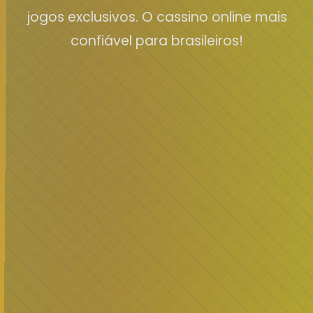
jogos exclusivos. O cassino online mais
confiável para brasileiros!