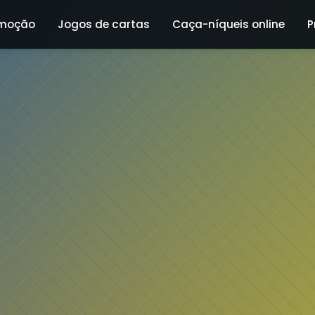
moção
Jogos de cartas
Caça-níqueis online
P