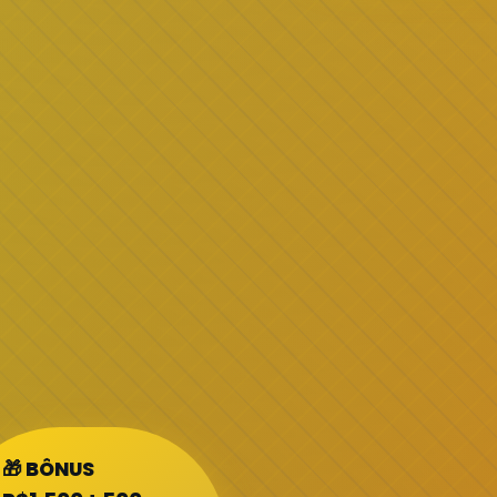
🎁 BÔNUS