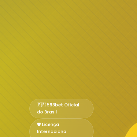
🇧🇷 588bet Oficial
do Brasil
🛡️ Licença
Internacional