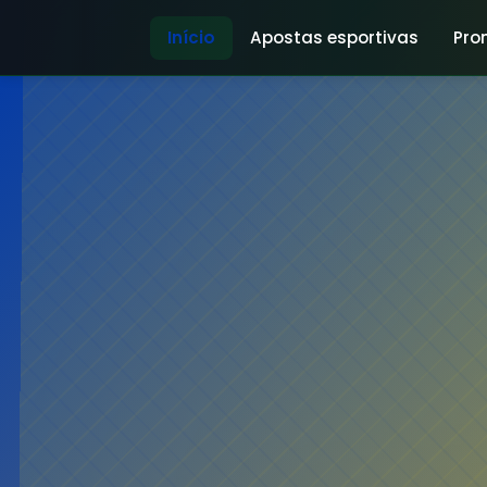
Início
Apostas esportivas
Pro