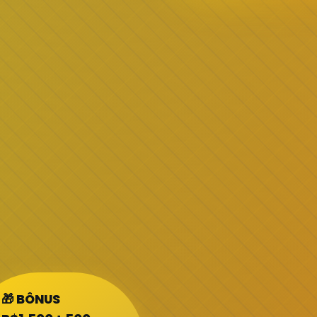
🎁 BÔNUS