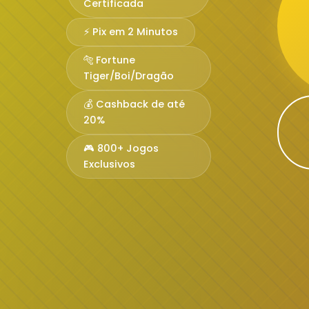
Certificada
⚡ Pix em 2 Minutos
🐅 Fortune
Tiger/Boi/Dragão
💰 Cashback de até
20%
🎮 800+ Jogos
Exclusivos