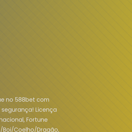
e no 588bet com
l segurança! Licença
rnacional, Fortune
r/Boi/Coelho/Dragão,