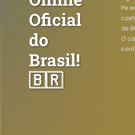
Pix 
Oficial
cash
de 8
do
O ca
confi
Brasil!
🇧🇷