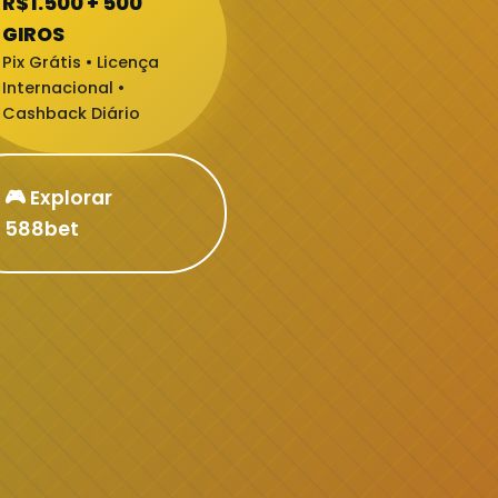
R$1.500 + 500
GIROS
Pix Grátis • Licença
Internacional •
Cashback Diário
🎮 Explorar
588bet