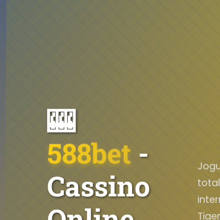
🎰
588bet
-
Jogu
Cassino
tota
inte
Online
Tige