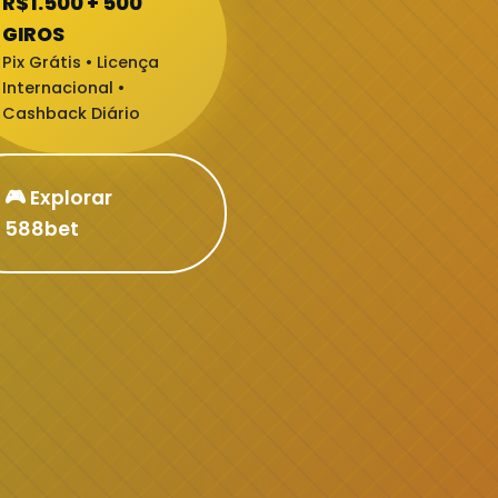
R$1.500 + 500
GIROS
Pix Grátis • Licença
Internacional •
Cashback Diário
🎮 Explorar
588bet