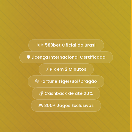
🇧🇷 588bet Oficial do Brasil
🛡️ Licença Internacional Certificada
⚡ Pix em 2 Minutos
🐅 Fortune Tiger/Boi/Dragão
💰 Cashback de até 20%
🎮 800+ Jogos Exclusivos