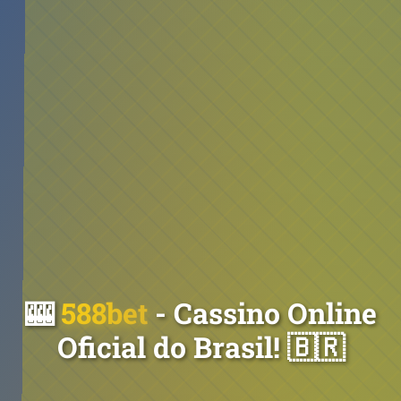
🎰
588bet
- Cassino Online
Oficial do Brasil! 🇧🇷