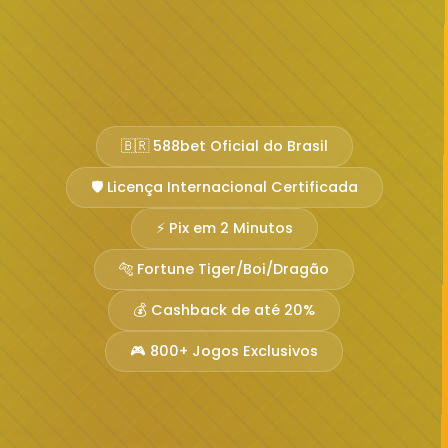
🇧🇷 588bet Oficial do Brasil
🛡️ Licença Internacional Certificada
⚡ Pix em 2 Minutos
🐅 Fortune Tiger/Boi/Dragão
💰 Cashback de até 20%
🎮 800+ Jogos Exclusivos